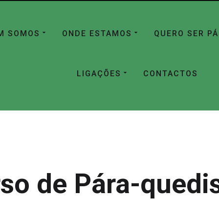
M SOMOS
ONDE ESTAMOS
QUERO SER P
LIGAÇÕES
CONTACTOS
so de Pára-qued