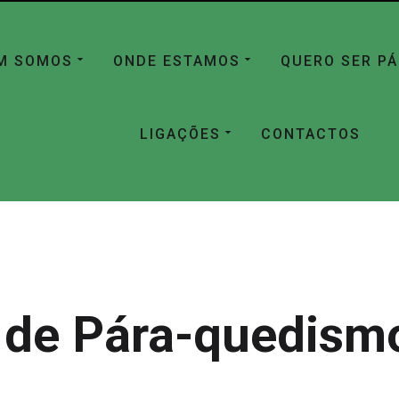
M SOMOS
ONDE ESTAMOS
QUERO SER P
LIGAÇÕES
CONTACTOS
 de Pára-quedismo