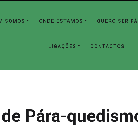
M SOMOS
ONDE ESTAMOS
QUERO SER P
LIGAÇÕES
CONTACTOS
 de Pára-quedismo