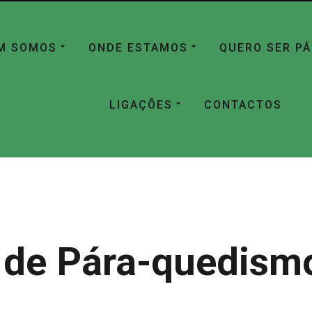
M SOMOS
ONDE ESTAMOS
QUERO SER P
LIGAÇÕES
CONTACTOS
 de Pára-quedismo