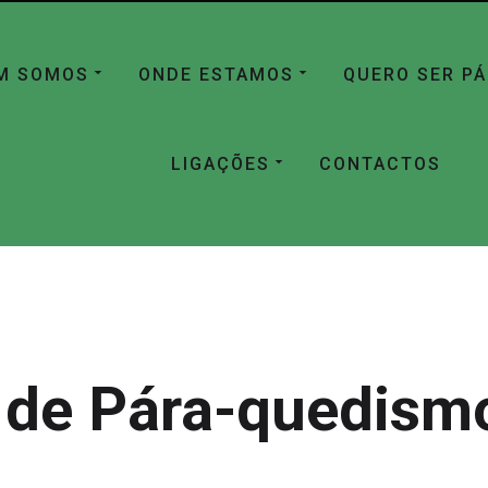
M SOMOS
ONDE ESTAMOS
QUERO SER P
LIGAÇÕES
CONTACTOS
 de Pára-quedismo