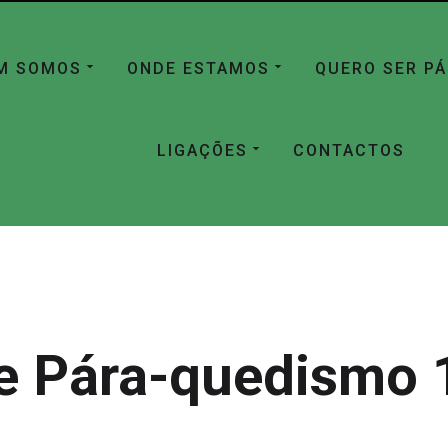
M SOMOS
ONDE ESTAMOS
QUERO SER P
LIGAÇÕES
CONTACTOS
e Pára-quedismo 