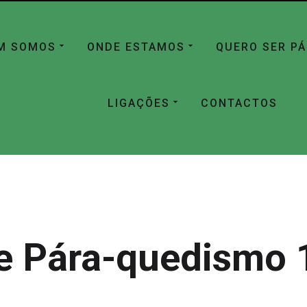
M SOMOS
ONDE ESTAMOS
QUERO SER P
LIGAÇÕES
CONTACTOS
e Pára-quedismo 