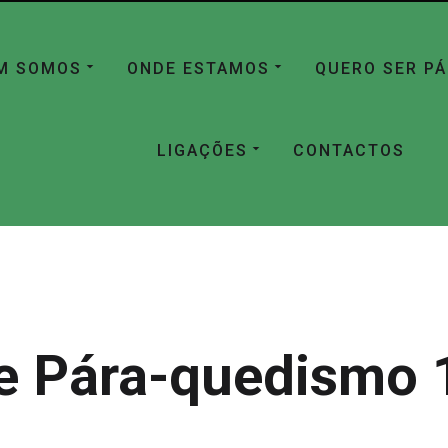
M SOMOS
ONDE ESTAMOS
QUERO SER P
LIGAÇÕES
CONTACTOS
e Pára-quedismo 