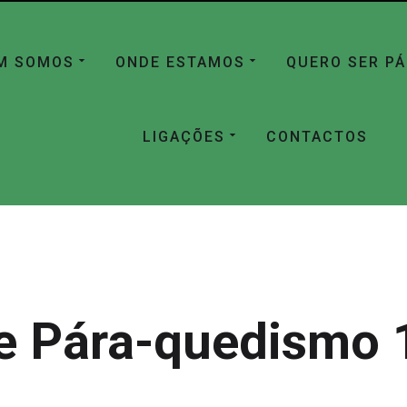
M SOMOS
ONDE ESTAMOS
QUERO SER P
LIGAÇÕES
CONTACTOS
e Pára-quedismo 