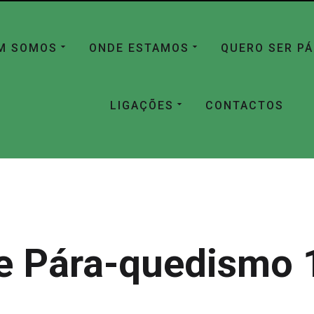
M SOMOS
ONDE ESTAMOS
QUERO SER P
LIGAÇÕES
CONTACTOS
e Pára-quedismo 