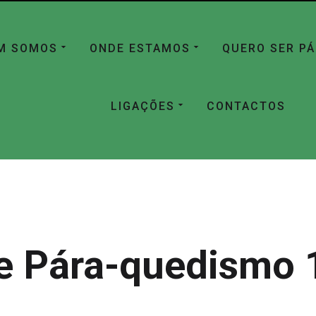
M SOMOS
ONDE ESTAMOS
QUERO SER P
LIGAÇÕES
CONTACTOS
e Pára-quedismo 