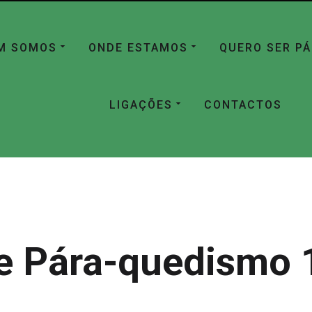
M SOMOS
ONDE ESTAMOS
QUERO SER P
LIGAÇÕES
CONTACTOS
e Pára-quedismo 