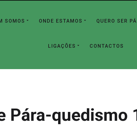
M SOMOS
ONDE ESTAMOS
QUERO SER P
LIGAÇÕES
CONTACTOS
e Pára-quedismo 