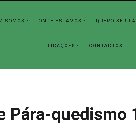
M SOMOS
ONDE ESTAMOS
QUERO SER P
LIGAÇÕES
CONTACTOS
e Pára-quedismo 