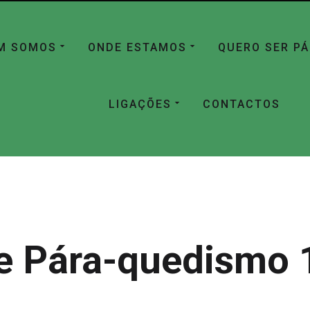
M SOMOS
ONDE ESTAMOS
QUERO SER P
LIGAÇÕES
CONTACTOS
e Pára-quedismo 