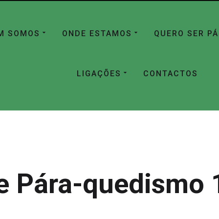
M SOMOS
ONDE ESTAMOS
QUERO SER P
LIGAÇÕES
CONTACTOS
e Pára-quedismo 