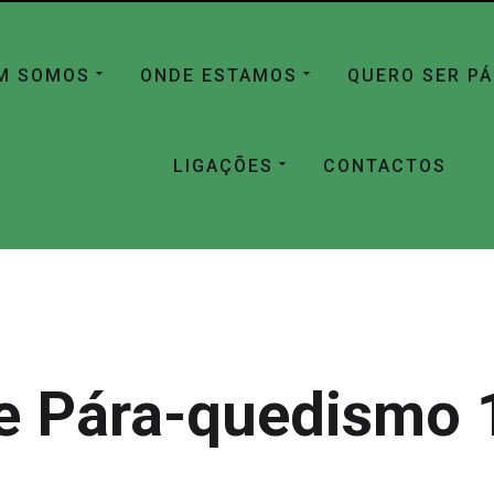
M SOMOS
ONDE ESTAMOS
QUERO SER P
LIGAÇÕES
CONTACTOS
e Pára-quedismo 