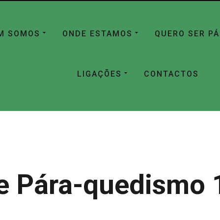
M SOMOS
ONDE ESTAMOS
QUERO SER P
LIGAÇÕES
CONTACTOS
e Pára-quedismo 