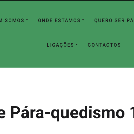
M SOMOS
ONDE ESTAMOS
QUERO SER P
LIGAÇÕES
CONTACTOS
e Pára-quedismo 