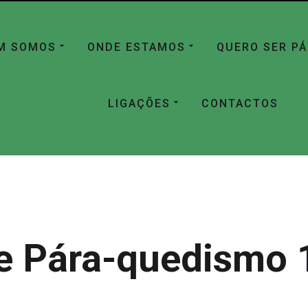
M SOMOS
ONDE ESTAMOS
QUERO SER P
LIGAÇÕES
CONTACTOS
e Pára-quedismo 