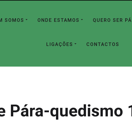
M SOMOS
ONDE ESTAMOS
QUERO SER P
LIGAÇÕES
CONTACTOS
e Pára-quedismo 