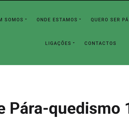
M SOMOS
ONDE ESTAMOS
QUERO SER P
LIGAÇÕES
CONTACTOS
e Pára-quedismo 