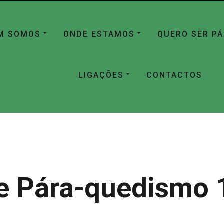
M SOMOS
ONDE ESTAMOS
QUERO SER P
LIGAÇÕES
CONTACTOS
e Pára-quedismo 