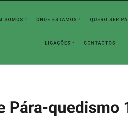
M SOMOS
ONDE ESTAMOS
QUERO SER P
LIGAÇÕES
CONTACTOS
e Pára-quedismo 