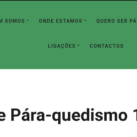
M SOMOS
ONDE ESTAMOS
QUERO SER P
LIGAÇÕES
CONTACTOS
e Pára-quedismo 