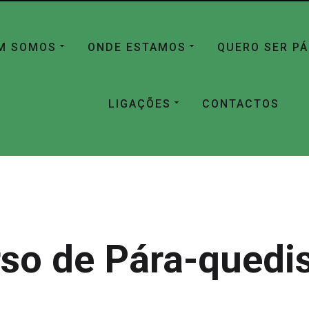
M SOMOS
ONDE ESTAMOS
QUERO SER P
LIGAÇÕES
CONTACTOS
so de Pára-qued