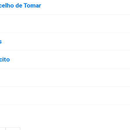
celho de Tomar
s
cito