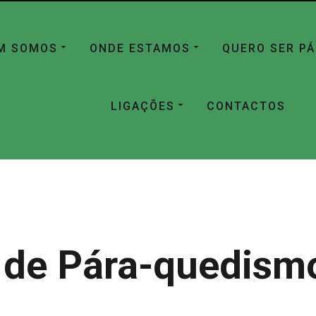
M SOMOS
ONDE ESTAMOS
QUERO SER P
LIGAÇÕES
CONTACTOS
 de Pára-quedismo