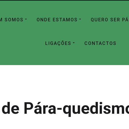
M SOMOS
ONDE ESTAMOS
QUERO SER P
LIGAÇÕES
CONTACTOS
 de Pára-quedismo