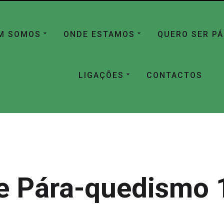
M SOMOS
ONDE ESTAMOS
QUERO SER P
LIGAÇÕES
CONTACTOS
e Pára-quedismo 