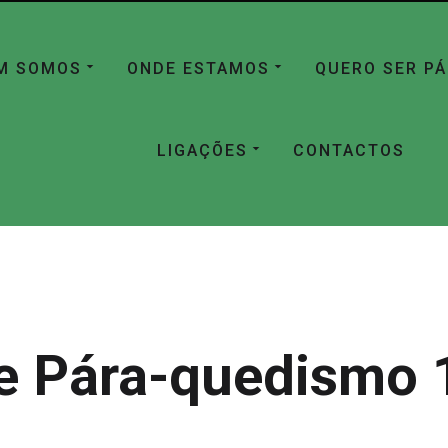
M SOMOS
ONDE ESTAMOS
QUERO SER P
LIGAÇÕES
CONTACTOS
e Pára-quedismo 