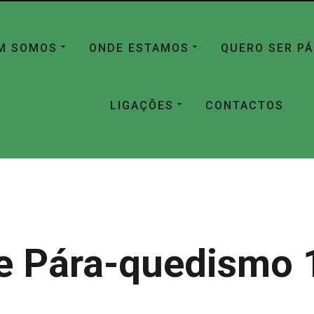
M SOMOS
ONDE ESTAMOS
QUERO SER P
LIGAÇÕES
CONTACTOS
e Pára-quedismo 