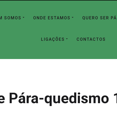
M SOMOS
ONDE ESTAMOS
QUERO SER P
LIGAÇÕES
CONTACTOS
e Pára-quedismo 