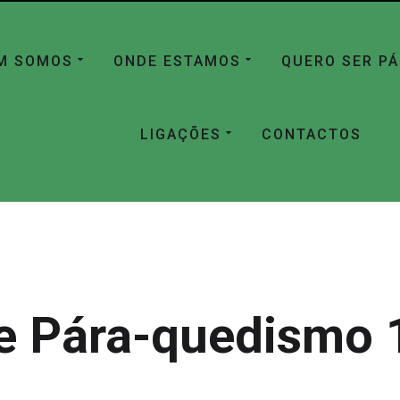
M SOMOS
ONDE ESTAMOS
QUERO SER P
LIGAÇÕES
CONTACTOS
e Pára-quedismo 