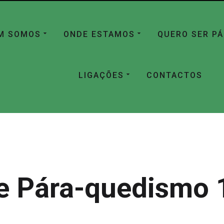
M SOMOS
ONDE ESTAMOS
QUERO SER P
LIGAÇÕES
CONTACTOS
e Pára-quedismo 