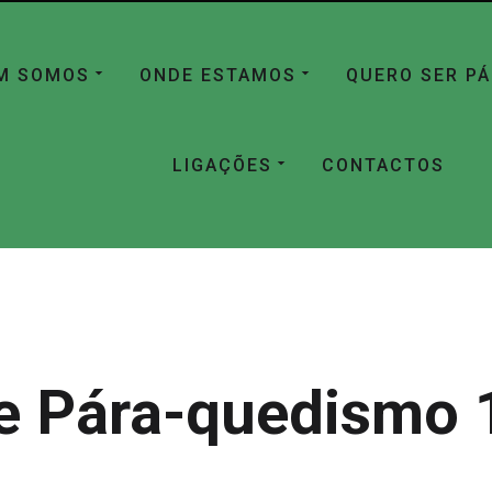
M SOMOS
ONDE ESTAMOS
QUERO SER P
LIGAÇÕES
CONTACTOS
e Pára-quedismo 