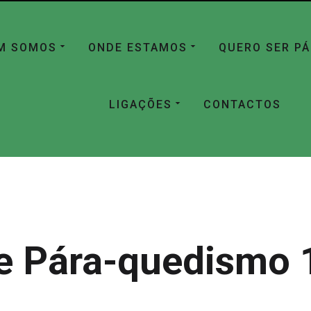
M SOMOS
ONDE ESTAMOS
QUERO SER P
LIGAÇÕES
CONTACTOS
e Pára-quedismo 