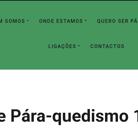
M SOMOS
ONDE ESTAMOS
QUERO SER P
LIGAÇÕES
CONTACTOS
e Pára-quedismo 