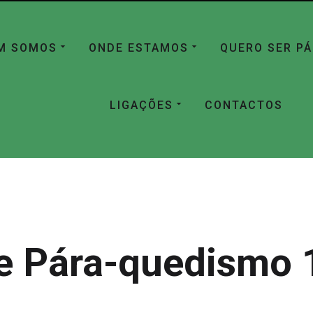
M SOMOS
ONDE ESTAMOS
QUERO SER P
LIGAÇÕES
CONTACTOS
e Pára-quedismo 