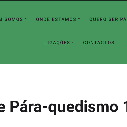
M SOMOS
ONDE ESTAMOS
QUERO SER P
LIGAÇÕES
CONTACTOS
e Pára-quedismo 