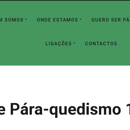
M SOMOS
ONDE ESTAMOS
QUERO SER P
LIGAÇÕES
CONTACTOS
e Pára-quedismo 