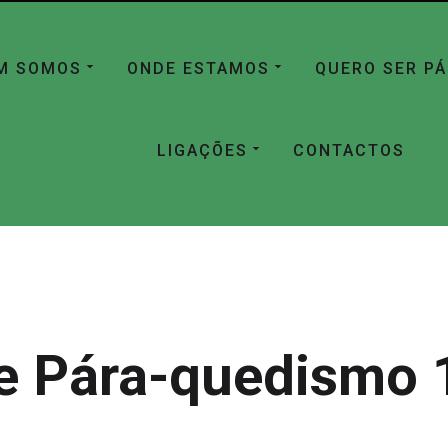
M SOMOS
ONDE ESTAMOS
QUERO SER P
LIGAÇÕES
CONTACTOS
e Pára-quedismo 