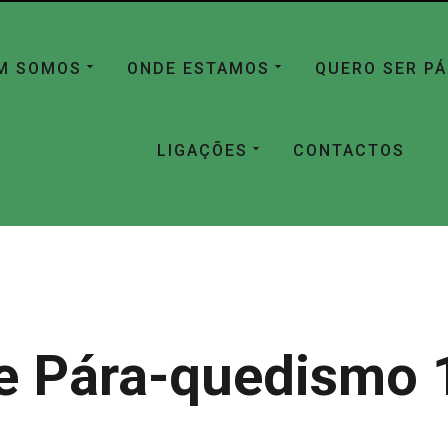
M SOMOS
ONDE ESTAMOS
QUERO SER P
LIGAÇÕES
CONTACTOS
e Pára-quedismo 