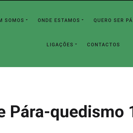
M SOMOS
ONDE ESTAMOS
QUERO SER P
LIGAÇÕES
CONTACTOS
e Pára-quedismo 