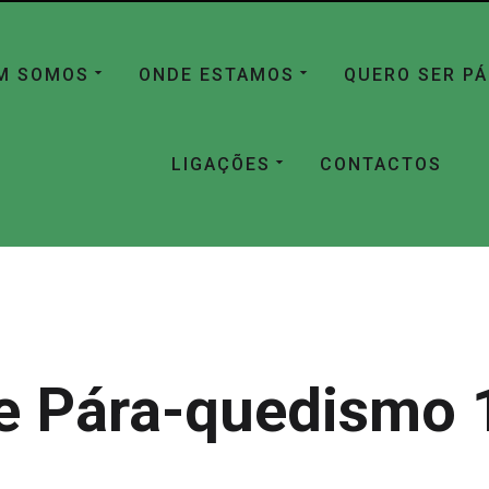
M SOMOS
ONDE ESTAMOS
QUERO SER P
LIGAÇÕES
CONTACTOS
e Pára-quedismo 