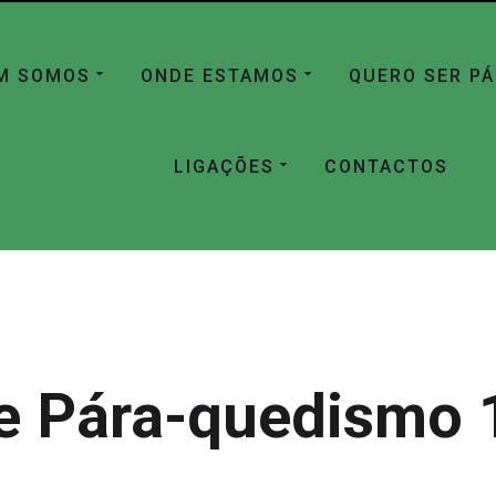
M SOMOS
ONDE ESTAMOS
QUERO SER P
LIGAÇÕES
CONTACTOS
e Pára-quedismo 