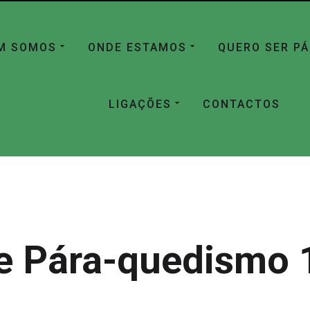
M SOMOS
ONDE ESTAMOS
QUERO SER P
LIGAÇÕES
CONTACTOS
e Pára-quedismo 