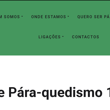
M SOMOS
ONDE ESTAMOS
QUERO SER P
LIGAÇÕES
CONTACTOS
e Pára-quedismo 