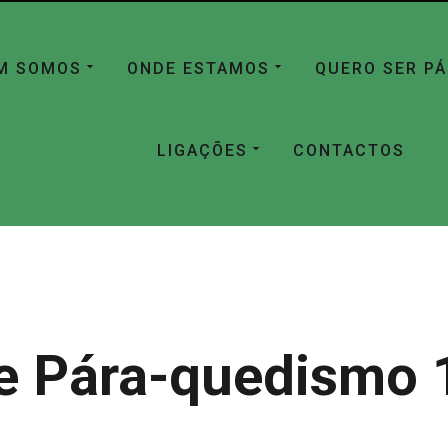
M SOMOS
ONDE ESTAMOS
QUERO SER P
LIGAÇÕES
CONTACTOS
e Pára-quedismo 