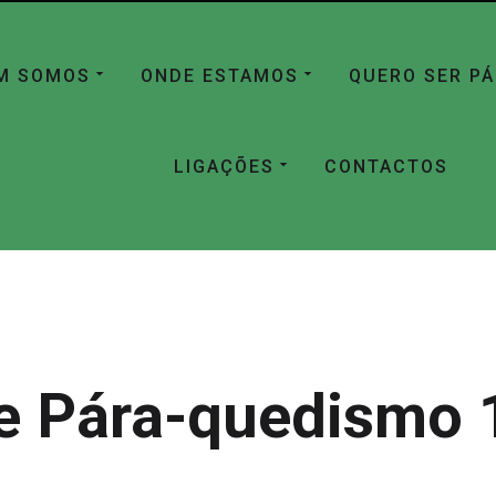
M SOMOS
ONDE ESTAMOS
QUERO SER P
LIGAÇÕES
CONTACTOS
e Pára-quedismo 